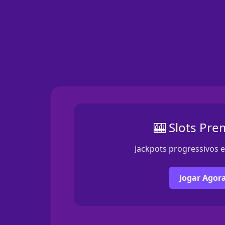
🎰 Slots Pr
Jackpots progressivos e
Jogar Agor