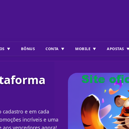
OS
BÔNUS
CONTA
MOBILE
APOSTAS
ataforma
o cadastro e em cada
romoções incríveis e uma
se aos vencedores agora!