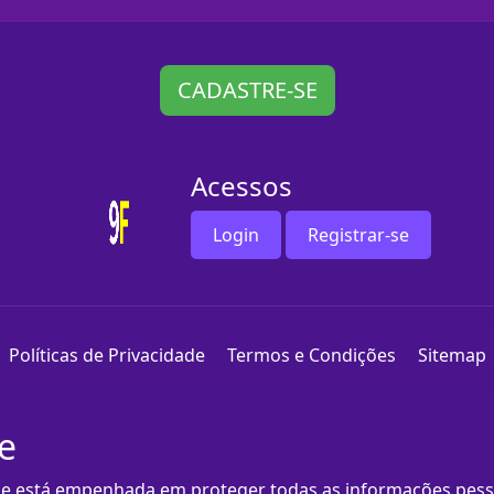
CADASTRE-SE
Acessos
Login
Registrar-se
Políticas de Privacidade
Termos e Condições
Sitemap
de
os e está empenhada em proteger todas as informações pess