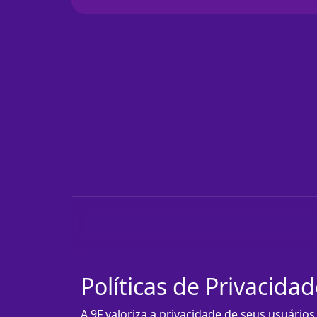
Políticas de Privacida
A 9F valoriza a privacidade de seus usuári